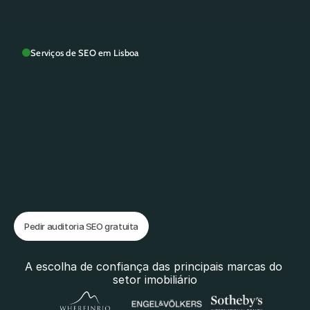
Serviços de SEO em Lisboa
C
o
n
s
u
l
t
o
r
S
E
O
e
m
L
i
s
b
o
a
A
j
u
d
o
e
m
p
r
e
s
a
s
e
m
L
i
s
b
o
a
a
c
o
r
r
i
g
i
r
p
r
o
b
l
e
m
a
s
d
e
S
E
O
,
a
u
m
e
n
t
a
r
t
r
á
f
e
g
o
o
r
g
â
n
i
c
o
e
c
a
p
t
a
r
m
a
i
s
l
e
a
d
s
p
e
l
o
G
o
o
g
l
e
.
Pedir auditoria SEO gratuita
Pedir auditoria SEO gratuita
A escolha de confiança das principais marcas do 
setor imobiliário