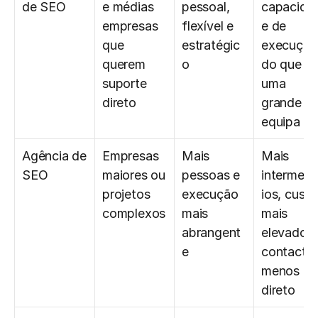
de SEO
e médias 
pessoal, 
capacida
empresas 
flexível e 
e de 
que 
estratégic
execução 
querem 
o
do que 
suporte 
uma 
direto
grande 
equipa
Agência de 
Empresas 
Mais 
Mais 
SEO
maiores ou 
pessoas e 
intermedi
projetos 
execução 
ios, custo 
complexos
mais 
mais 
abrangent
elevado e 
e
contacto 
menos 
direto