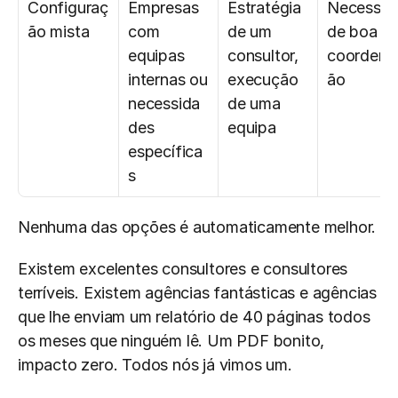
Configuraç
Empresas 
Estratégia 
Necessita
ão mista
com 
de um 
de boa 
equipas 
consultor, 
coordena
internas ou 
execução 
ão
necessida
de uma 
des 
equipa
específica
s
Nenhuma das opções é automaticamente melhor.
Existem excelentes consultores e consultores 
terríveis. Existem agências fantásticas e agências 
que lhe enviam um relatório de 40 páginas todos 
os meses que ninguém lê. Um PDF bonito, 
impacto zero. Todos nós já vimos um.