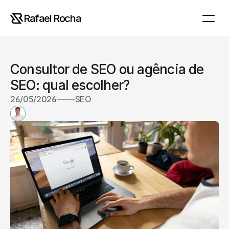
Rafael Rocha
Consultor de SEO ou agência de 
SEO: qual escolher?
26/05/2026
SEO
R
a
f
a
e
l
R
o
c
h
a