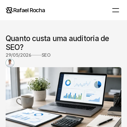
Rafael Rocha
Quanto custa uma auditoria de 
SEO?
29/05/2026
SEO
R
a
f
a
e
l
R
o
c
h
a