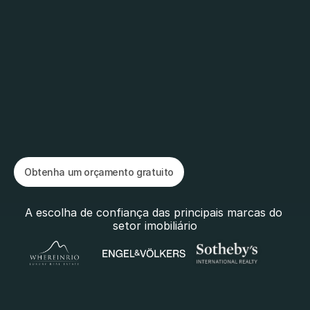
a
g
ê
n
c
i
a
s
i
m
o
b
i
l
i
á
r
i
a
s
E
u
c
r
i
o
e
d
e
s
e
n
v
o
l
v
o
w
e
b
s
i
t
e
s
m
o
d
e
r
n
o
s
,
r
á
p
i
d
o
s
e
o
t
i
m
i
z
a
d
o
s
p
a
r
a
S
E
O
p
a
r
a
a
g
ê
n
c
i
a
s
i
m
o
b
i
l
i
á
r
i
a
s
e
m
P
o
r
t
u
g
a
l
e
n
o
e
s
t
r
a
n
g
e
i
r
o
.
Obtenha um orçamento gratuito
Obtenha um orçamento gratuito
A escolha de confiança das principais marcas do 
setor imobiliário