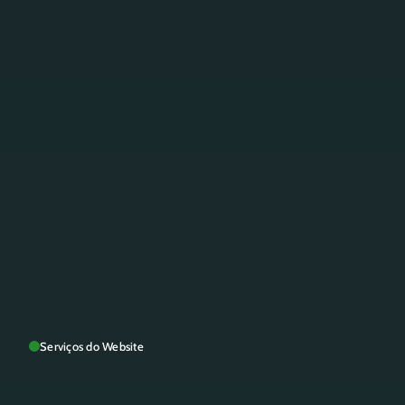
Serviços do Website
W
e
b
s
i
t
e
s
p
a
r
a